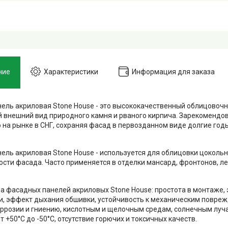
ние
Характеристики
Информация для заказа
ель акриловая Stone House - это высококачественный облицовочн
внешний вид природного камня и рваного кирпича. Зарекомендов
на рынке в СНГ, сохраняя фасад в первозданном виде долгие годы 
ель акриловая Stone House - используется для облицовки цокольн
ости фасада. Часто применяется в отделки мансард, фронтонов, л
 фасадных панелей акриловых Stone House: простота в монтаже, 
, эффект дыхания обшивки, устойчивость к механическим повреж
ррозии и гниению, кислотным и щелочным средам, солнечным луч
 +50‎°C до -50°C, отсутствие горючих и токсичных качеств.