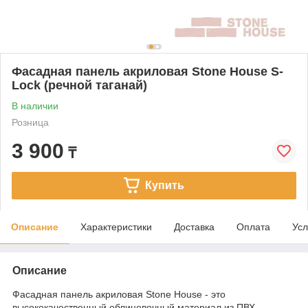
Фасадная панель акриловая Stone House S-
Lock (речной таганай)
В наличии
Розница
3 900
₸
Купить
Описание
Характеристики
Доставка
Оплата
Усл
Описание
Фасадная панель акриловая Stone House - это
высококачественный облицовочный материал из ПВХ,