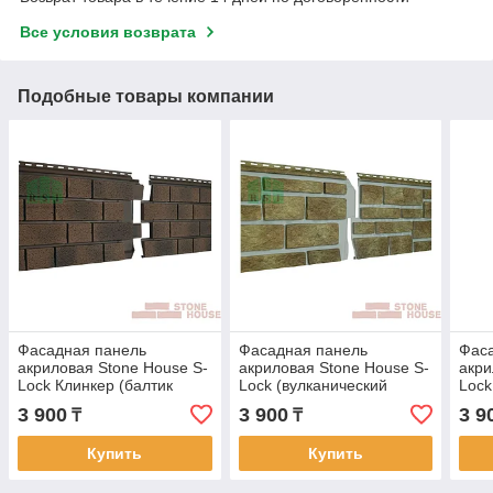
Все условия возврата
Подобные товары компании
Фасадная панель
Фасадная панель
Фас
акриловая Stone House S-
акриловая Stone House S-
акри
Lock Клинкер (балтик
Lock (вулканический
Lock
магма)
таганай)
3 900
3 900
3 9
₸
₸
Купить
Купить