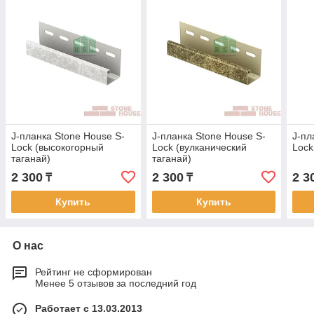
J-планка Stone House S-
J-планка Stone House S-
J-пл
Lock (высокогорный
Lock (вулканический
Lock
таганай)
таганай)
2 300
2 300
2 3
₸
₸
Купить
Купить
О нас
Рейтинг не сформирован
Менее 5 отзывов за последний год
Работает с 13.03.2013