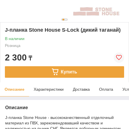
J-планка Stone House S-Lock (дикий таганай)
В наличии
Розница
2 300
₸
Купить
Описание
Характеристики
Доставка
Оплата
Усл
Описание
J-планка Stone House - высококачественный отделочный
материал из ПВХ, зарекомендовавший качеством и
надежностью на рынке СНГ. Является доборным элементом