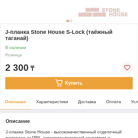
J-планка Stone House S-Lock (таёжный
таганай)
В наличии
Розница
2 300
₸
Купить
Описание
Характеристики
Доставка
Оплата
Усл
Описание
J-планка Stone House - высококачественный отделочный
материал из ПВХ, зарекомендовавший качеством и