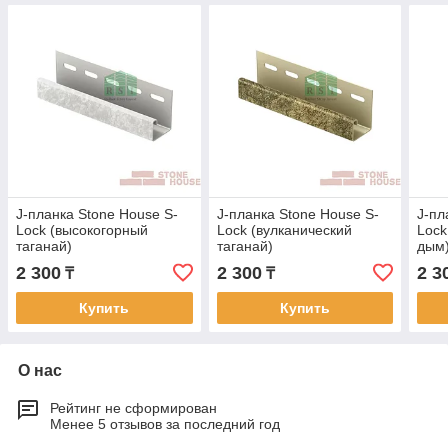
J-планка Stone House S-
J-планка Stone House S-
J-пл
Lock (высокогорный
Lock (вулканический
Lock
таганай)
таганай)
дым
2 300
2 300
2 3
₸
₸
Купить
Купить
О нас
Рейтинг не сформирован
Менее 5 отзывов за последний год