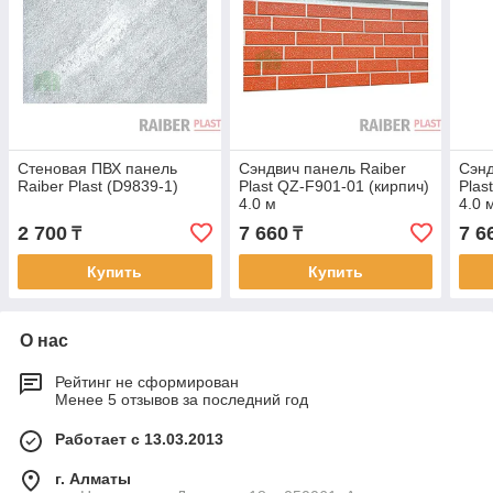
Стеновая ПВХ панель
Сэндвич панель Raiber
Сэнд
Raiber Plast (D9839-1)
Plast QZ-F901-01 (кирпич)
Plas
4.0 м
4.0 
2 700
7 660
7 6
₸
₸
Купить
Купить
О нас
Рейтинг не сформирован
Менее 5 отзывов за последний год
Работает с 13.03.2013
г. Алматы