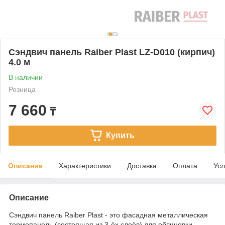
Сэндвич панель Raiber Plast LZ-D010 (кирпич)
4.0 м
В наличии
Розница
7 660
₸
Купить
Описание
Характеристики
Доставка
Оплата
Усл
Описание
Сэндвич панель Raiber Plast - это фасадная металлическая
термопанель (состоящая из 3-ёх слоёв) для облицовки