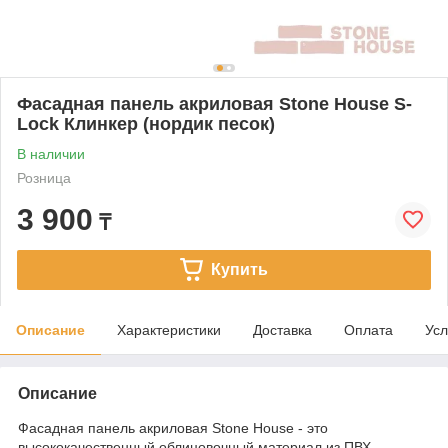
Фасадная панель акриловая Stone House S-
Lock Клинкер (нордик песок)
В наличии
Розница
3 900
₸
Купить
Описание
Характеристики
Доставка
Оплата
Усл
Описание
Фасадная панель акриловая Stone House - это
высококачественный облицовочный материал из ПВХ,