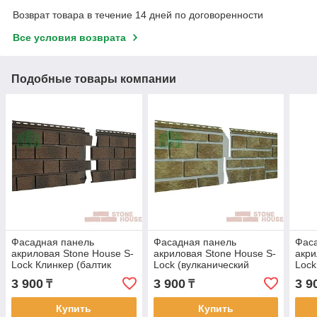
Возврат товара в течение 14 дней по договоренности
Все условия возврата
Подобные товары компании
Фасадная панель
Фасадная панель
Фас
акриловая Stone House S-
акриловая Stone House S-
акри
Lock Клинкер (балтик
Lock (вулканический
Lock
магма)
таганай)
дым
3 900
3 900
3 9
₸
₸
Купить
Купить