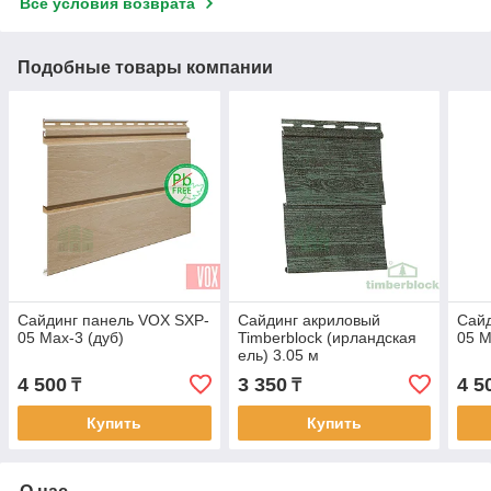
Все условия возврата
Подобные товары компании
Сайдинг панель VOX SXP-
Сайдинг акриловый
Сайд
05 Max-3 (дуб)
Timberblock (ирландская
05 M
ель) 3.05 м
4 500
3 350
4 5
₸
₸
Купить
Купить