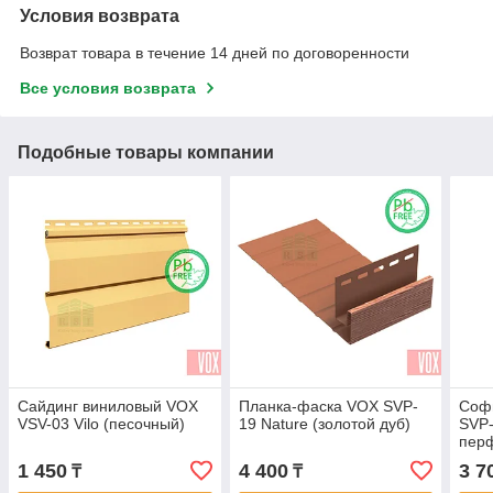
Условия возврата
Возврат товара в течение 14 дней по договоренности
Все условия возврата
Подобные товары компании
Сайдинг виниловый VOX
Планка-фаска VOX SVP-
Соф
VSV-03 Vilo (песочный)
19 Nature (золотой дуб)
SVP-
перф
дуб)
1 450
4 400
3 7
₸
₸