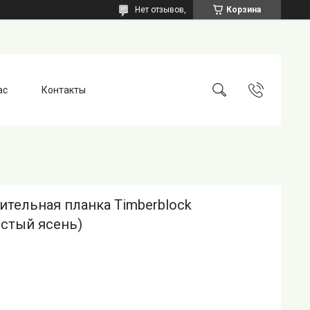
Нет отзывов,
Корзина
ас
Контакты
ительная планка Timberblock
истый ясень)