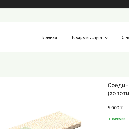
Главная
Товары и услуги
О н
Соедин
(золот
5 000 ₸
В наличии