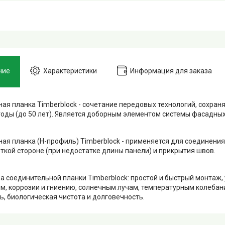
ние
Характеристики
Информация для заказа
ая планка Timberblock - сочетание передовых технологий, сохран
годы (до 50 лет). Является доборным элементом системы фасадных
ая планка (H-профиль) Timberblock - применяется для соединени
откой стороне (при недостатке длины панели) и прикрытия швов.
 соединительной планки Timberblock: простой и быстрый монтаж,
, коррозии и гниению, солнечным лучам, температурным колебаниям
ь, биологическая чистота и долговечность.