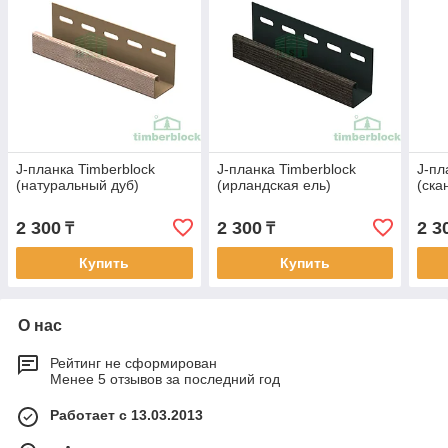
J-планка Timberblock
J-планка Timberblock
J-пл
(натуральный дуб)
(ирландская ель)
(ска
2 300
2 300
2 3
₸
₸
Купить
Купить
О нас
Рейтинг не сформирован
Менее 5 отзывов за последний год
Работает с 13.03.2013