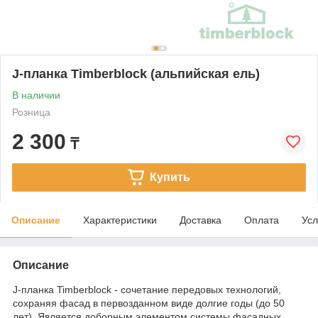
J-планка Timberblock (альпийская ель)
В наличии
Розница
2 300
₸
Купить
Описание
Характеристики
Доставка
Оплата
Усл
Описание
J-планка Timberblock - сочетание передовых технологий,
сохраняя фасад в первозданном виде долгие годы (до 50
лет). Является доборным элементом системы фасадных