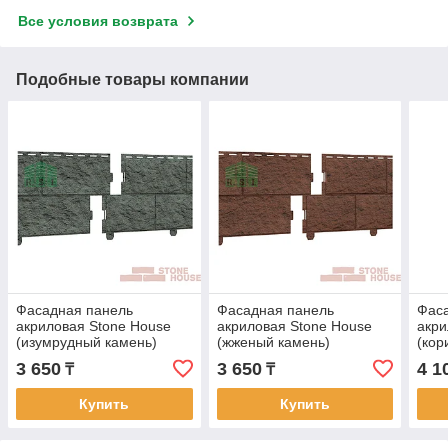
Все условия возврата
Подобные товары компании
Фасадная панель
Фасадная панель
Фас
акриловая Stone House
акриловая Stone House
акри
(изумрудный камень)
(жженый камень)
(кор
3 650
3 650
4 1
₸
₸
Купить
Купить