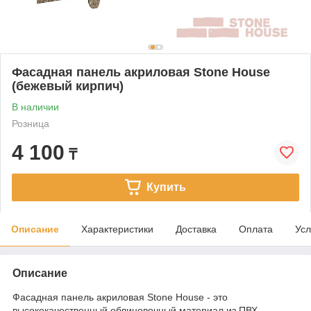
Фасадная панель акриловая Stone House
(бежевый кирпич)
В наличии
Розница
4 100
₸
Купить
Описание
Характеристики
Доставка
Оплата
Усл
Описание
Фасадная панель акриловая Stone House - это
высококачественный облицовочный материал из ПВХ,