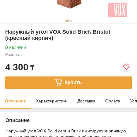
Наружный угол VOX Solid Brick Bristol
(красный кирпич)
В наличии
Розница
4 300
₸
Купить
Описание
Характеристики
Доставка
Оплата
Усл
Описание
Наружный угол VOX Solid серии Brick имитирует кирпичную
кладку и служит отличным наружным облицовочным