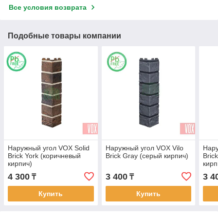
Все условия возврата
Подобные товары компании
Наружный угол VOX Solid
Наружный угол VOX Vilo
Нару
Brick York (коричневый
Brick Gray (серый кирпич)
Bric
кирпич)
кирп
4 300
3 400
3 4
₸
₸
Купить
Купить