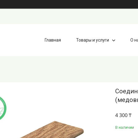
Главная
Товары и услуги
О н
Соедин
(медов
4 300 ₸
В наличии