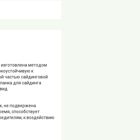
X изготовлена методом
окоустойчивую к
ой частью сайдинговой
ланка для сайдинга
вид.
ж, не подвержена
ремя, способствует
редителям, к воздействию