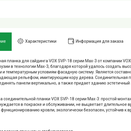
ние
Характеристики
Информация для заказа
ая планка для сайдинга VOX SVP-18 серии Max-3 от компании VO
рузии в технологии Max-3, благодаря которой удалось создать выс
 и температурным условиям фасадную систему. Является составн
адающая рельефом, имитирующим кору дерева. Соединительная п
единять панели вертикально, а также придает зданию эстетичный 
 соединительной планки VOX SVP-18 серии Max-3: простой монта
 нуждается в покраске и обслуживании, не выцветает длительное в
функционированию кровли, экологически безопасен, устойчив к в