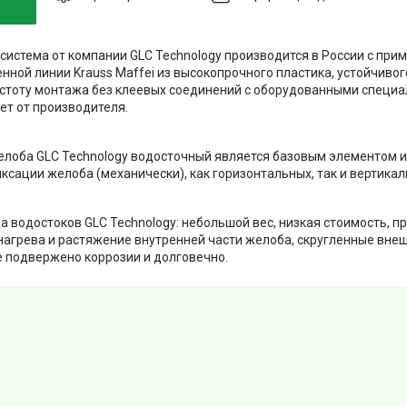
система от компании GLC Technology производится в России с пр
нной линии Krauss Maffei из высокопрочного пластика, устойчивог
стоту монтажа без клеевых соединений с оборудованными специ
лет от производителя.
лоба GLC Technology водосточный является базовым элементом и
ксации желоба (механически), как горизонтальных, так и вертика
 водостоков GLC Technology: небольшой вес, низкая стоимость, пр
агрева и растяжение внутренней части желоба, скругленные внеш
е подвержено коррозии и долговечно.