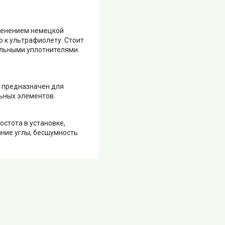
именением немецкой
о к ультрафиолету. Стоит
альными уплотнителями.
 предназначен для
льных элементов.
остота в установке,
ние углы, бесшумность