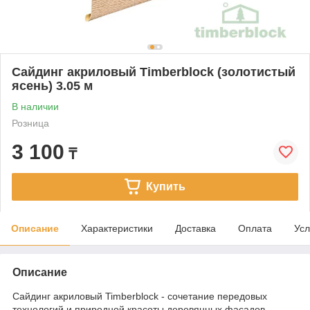
Сайдинг акриловый Timberblock (золотистый
ясень) 3.05 м
В наличии
Розница
3 100
₸
Купить
Описание
Характеристики
Доставка
Оплата
Усл
Описание
Сайдинг акриловый Timberblock - сочетание передовых
технологий и природной красоты деревянных фасадов.